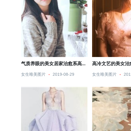
气质养眼的美女居家治愈系高清
高冷文艺的美女治
写真
女生唯美图片
2019-08-29
女生唯美图片
201