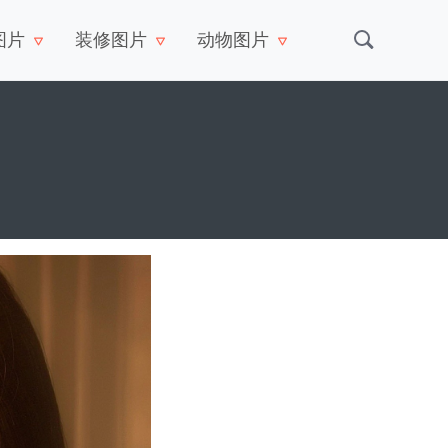
图片
装修图片
动物图片