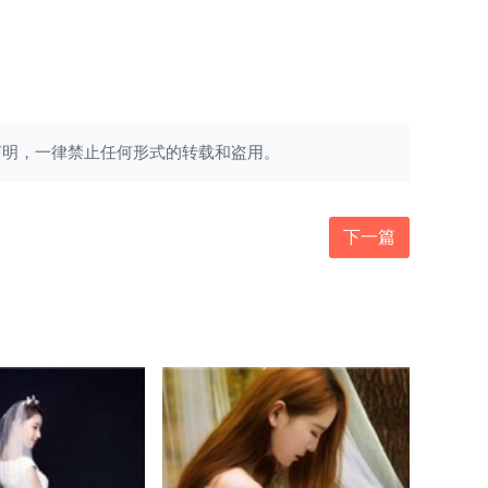
声明，一律禁止任何形式的转载和盗用。
下一篇