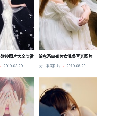
娘婚纱图片大全欣赏
治愈系白裙美女唯美写真图片
2019-08-29
女生唯美图片
2019-08-29