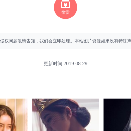
赞赏
侵权问题敬请告知，我们会立即处理。本站图片资源如果没有特殊
更新时间 2019-08-29