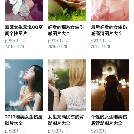
颓废女生意境QQ空
好看的森系女生伤
最新好看的女生伤
间个性图片
感图片大全
感高清图片大全
伤感图片
伤感图片
伤感图片
2019-08-29
2019-08-29
2019-08-29
2019唯美女生伤感
女生充满忧伤的背
个性的女生唯美伤
图片大全
影图片大全
感背影图片大全
伤感图片
伤感图片
伤感图片