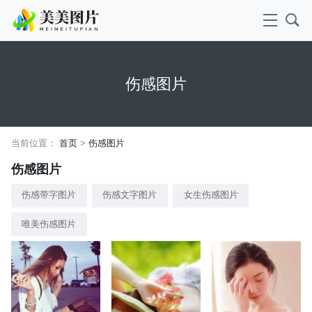
伤感图片
当前位置：
首页
>
伤感图片
伤感图片
伤感带字图片
伤感文字图片
女生伤感图片
唯美伤感图片