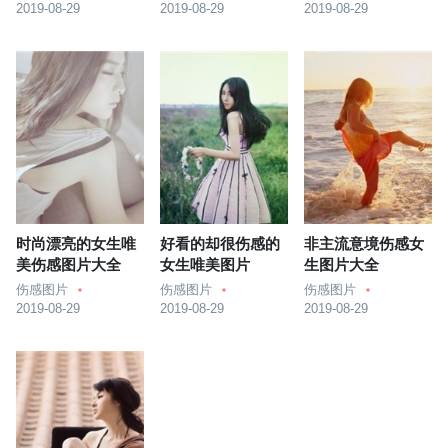
2019-08-29
2019-08-29
2019-08-29
时尚漂亮的女生唯
好看的却很伤感的
非主流意境伤感女
美伤感图片大全
女生唯美图片
生图片大全
伤感图片
伤感图片
伤感图片
2019-08-29
2019-08-29
2019-08-29